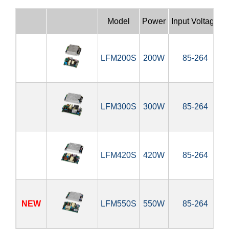
Model
Power
Input Voltage
LFM200S
200W
85-264
1
LFM300S
300W
85-264
LFM420S
420W
85-264
1
NEW
LFM550S
550W
85-264
1