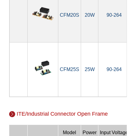
CFM20S
20W
90-264
CFM25S
25W
90-264
5V
ITE/Industrial Connector Open Frame
Model
Power
Input Voltage