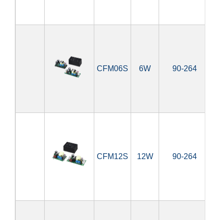
CFM06S
6W
90-264
3
CFM12S
12W
90-264