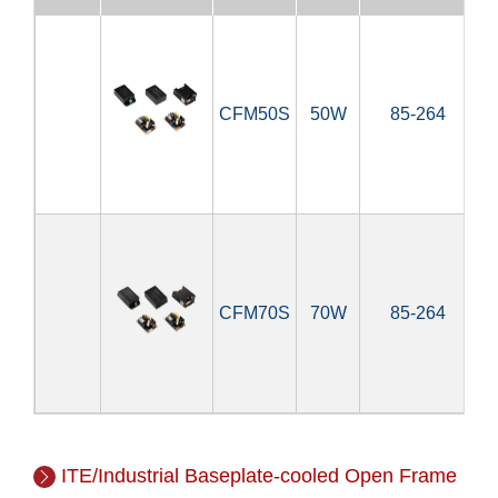
CFM50S
50W
85-264
5V
CFM70S
70W
85-264
5V
ITE/Industrial Baseplate-cooled Open Frame